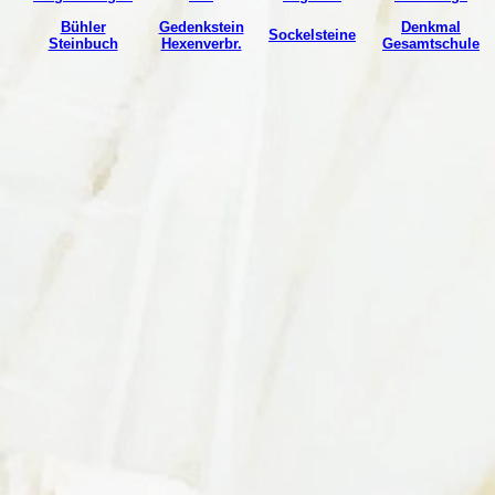
Bühler
Gedenkstein
Denkmal
Sockelsteine
Steinbuch
Hexenverbr.
Gesamtschule